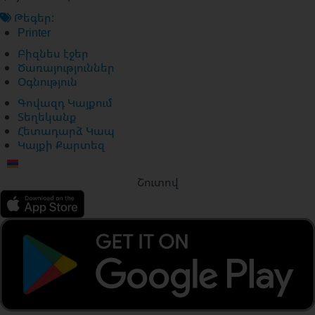
Թեգեր:
Printer
Բիզնես էջեր
Ծառայություններ
Օգնություն
Գովազդ Կայքում
Տեղեկանք
Հետադարձ Կապ
Կայքի Քարտեզ
Շուտով