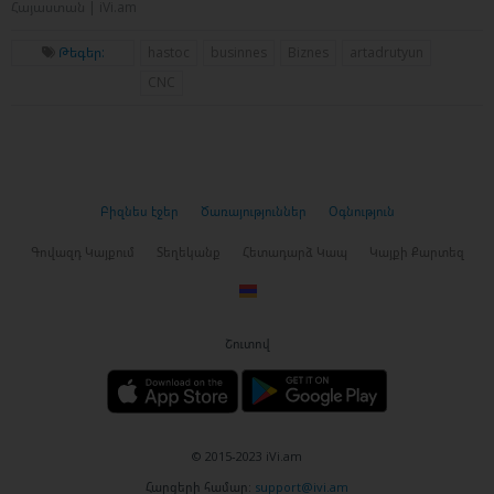
Հայաստան | iVi.am
Թեգեր:
hastoc
businnes
Biznes
artadrutyun
CNC
Բիզնես էջեր
Ծառայություններ
Օգնություն
Գովազդ Կայքում
Տեղեկանք
Հետադարձ Կապ
Կայքի Քարտեզ
Շուտով
© 2015-2023 iVi.am
Հարցերի համար:
support@ivi.am