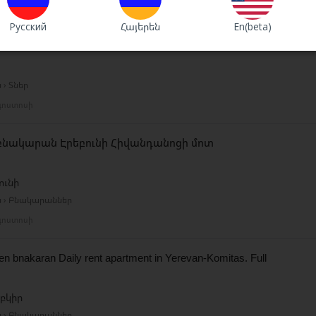
Русский
Հայերեն
En(beta)
ռանձնատուն Էջմիածնում Օրավարձով Տուն Էջմիածնում
 › Տներ
գոստոսի
բնակարան Էրեբունի Հիվանդանոցի մոտ
ունի
ն › Բնակարաններ
գոստոսի
n bnakaran Daily rent apartment in Yerevan-Komitas. Full
բկիր
ն › Բնակարաններ