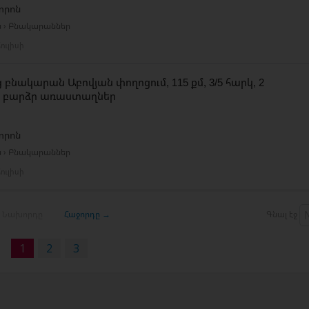
տրոն
ն › Բնակարաններ
ուլիսի
 բնակարան Աբովյան փողոցում, 115 քմ, 3/5 հարկ, 2
, բարձր առաստաղներ
տրոն
ն › Բնակարաններ
ուլիսի
 Նախորդը
Հաջորդը →
Գնալ էջ
1
2
3