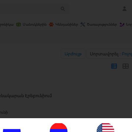
տրոնիկա
Մանուկներին
Կենդանիներ
Ծառայություններ
Նո
Արժույթ
Սորտավորել :
Բոլո
նակարան Էրեբունիում
ունի
ն › Բնակարաններ
գոստոսի