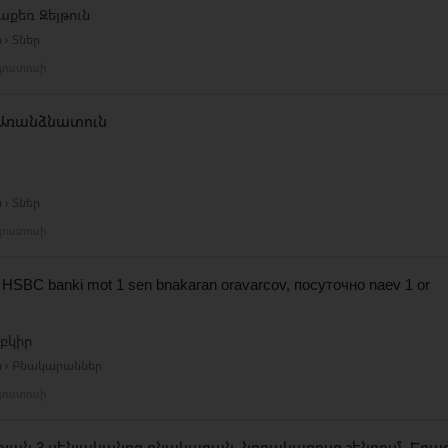
քեռ Զեյթուն
 › Տներ
գոստոսի
Առանձնատուն
 › Տներ
գոստոսի
 HSBC banki mot 1 sen bnakaran oravarcov, посуточно naev 1 or
բկիր
ն › Բնակարաններ
գոստոսի
յան 3 սենյականոց բնակարան, նորակառույց շենքում, Երա