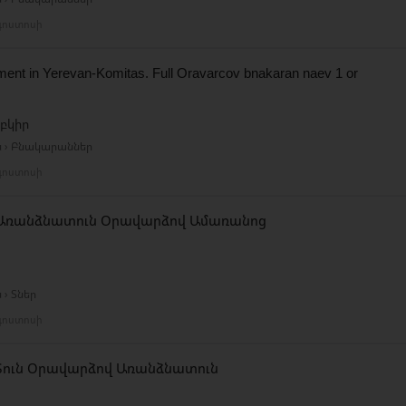
գոստոսի
tment in Yerevan-Komitas. Full Oravarcov bnakaran naev 1 or
բկիր
ն › Բնակարաններ
գոստոսի
Առանձնատուն Օրավարձով Ամառանոց
 › Տներ
գոստոսի
Տուն Օրավարձով Առանձնատուն