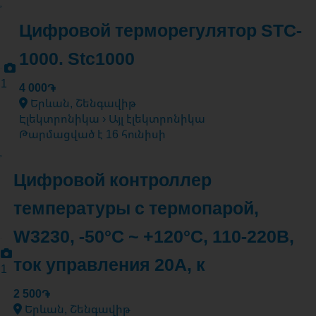
Цифровой терморегулятор STC-
1000. Stc1000
1
4 000֏
Երևան, Շենգավիթ
Էլեկտրոնիկա › Այլ էլեկտրոնիկա
Թարմացված է 16 հունիսի
Цифровой контроллер
температуры с термопарой,
W3230, -50°С ~ +120°C, 110-220В,
ток управления 20A, к
1
2 500֏
Երևան, Շենգավիթ