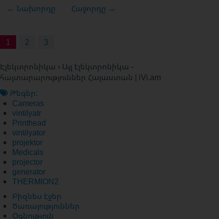
← Նախորդը
Հաջորդը →
1
2
3
Էլեկտրոնիկա › Այլ էլեկտրոնիկա -
հայտարարություններ Հայաստան | iVi.am
Թեգեր:
Cameras
vintilyatr
Printhead
vintilyator
projektor
Medicals
projector
generator
THERMION2
Բիզնես էջեր
Ծառայություններ
Օգնություն