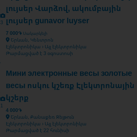
լույսեր Վարձով, ակումբային
լույսեր gunavor luyser
3
7 000֏
Սակարկելի
Երևան, Կենտրոն
Էլեկտրոնիկա › Այլ էլեկտրոնիկա
Թարմացված է 3 օգոստոսի
Мини электронные весы золотые
весы ոսկու կշեռք Էլեկտրոնային
կշերք
1
4 000֏
Երևան, Քանաքեռ Զեյթուն
Էլեկտրոնիկա › Այլ էլեկտրոնիկա
Թարմացված է 22 հունիսի