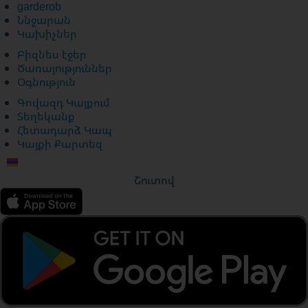
garderob
Ննջարան
Կախիչներ
Բիզնես էջեր
Ծառայություններ
Օգնություն
Գովազդ Կայքում
Տեղեկանք
Հետադարձ Կապ
Կայքի Քարտեզ
Շուտով