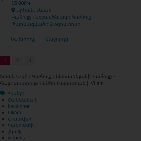
2
15 000֏
Երևան, Ավան
Կահույք › Ննջասենյակի Կահույք
Թարմացված է 2 օգոստոսի
← Նախորդը
Հաջորդը →
1
2
3
Տուն և Այգի › Կահույք › Ննջասենյակի Կահույք -
հայտարարություններ Հայաստան | iVi.am
Թեգեր:
մանկական
kaxichner
шкаф
պատվեր
հագուստի
շկաֆ
мебель