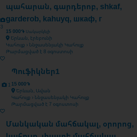
պահարան, գարդերոբ, shkaf,
garderob, kahuyq, шкаф, г
3
15 000֏
Սակարկելի
Երևան, էրեբունի
Կահույք › Ննջասենյակի Կահույք
Թարմացված է 8 օգոստոսի
Պուֆիկներ1
15 000֏
1
Երևան, Ավան
Կահույք › Ննջասենյակի Կահույք
Թարմացված է 7 օգոստոսի
Մանկական մահճակալ, օրորոց,
կահույք, փայտե մահճակալ,