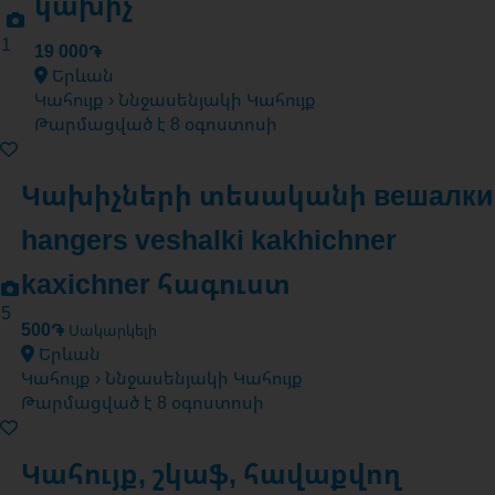
կախիչ
1
19 000֏
Երևան
Կահույք › Ննջասենյակի Կահույք
Թարմացված է 8 օգոստոսի
Կախիչների տեսականի вешалки
hangers veshalki kakhichner
kaxichner հագուստ
5
500֏
Սակարկելի
Երևան
Կահույք › Ննջասենյակի Կահույք
Թարմացված է 8 օգոստոսի
Կահույք, շկաֆ, հավաքվող