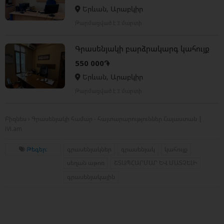
Երևան, Արաբկիր
Թարմացված է 3 մարտի
Գրասենյակի բարձրակարգ կահույք
550 000֏
Երևան, Արաբկիր
Թարմացված է 3 մարտի
Բիզնես › Գրասենյակի համար - հայտարարություններ Հայաստան |
iVi.am
Թեգեր:
գրասենյակներ
գրասենյակ
կահույք
սեղան աթոռ
ՇՏԱՊՀԱՐՄԱՐ ԵՎ ՄԱՏՉԵԼԻ
գրասենյակային