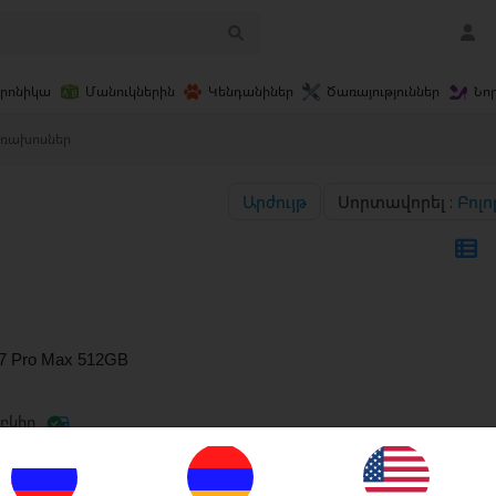
տրոնիկա
Մանուկներին
Կենդանիներ
Ծառայություններ
Նո
եռախոսներ
Արժույթ
Սորտավորել :
Բոլո
17 Pro Max 512GB
բկիր
ապ › Բջջային Հեռախոսներ
գոստոսի