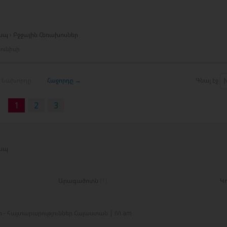
ապ › Բջջային Հեռախոսներ
ունիսի
 Նախորդը
Հաջորդը →
Գնալ էջ
1
2
3
կապ
Արագածոտն
(1)
Կ
 - հայտարարություններ Հայաստան | iVi.am