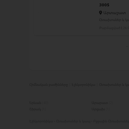
300$
Արտաշատ
Հեռախոսներ և կ
Թարմացված է 26 հ
←
Հիմնական բաժինները
Էլեկտրոնիկա
Հեռախոսներ և 
Երևան
(40)
Արարատ
(2)
Շիրակ
(1)
Արցախ
(1)
Էլեկտրոնիկա › Հեռախոսներ և կապ › Բջջային Հեռախոսներ