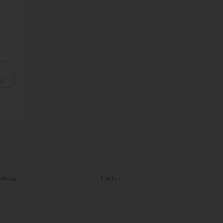
ոտայք
(1)
Լոռի
(2)