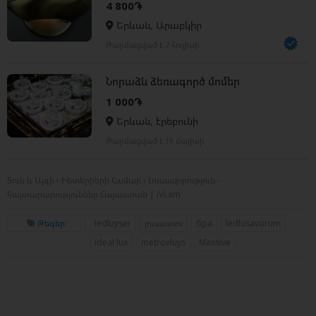
4 800֏
Երևան, Արաբկիր
Թարմացված է 7 հուլիսի
Նորաձև ձեռագործ մոմեր
1 000֏
Երևան, էրեբունի
Թարմացված է 19 մայիսի
Տուն և Այգի › Ինտերիերի Համար › Լուսավորություն -
հայտարարություններ Հայաստան | iVi.am
Թեգեր:
ledluyser
լուսատու
бра
ledlusavorum
ideal lux
metrovluys
Massive