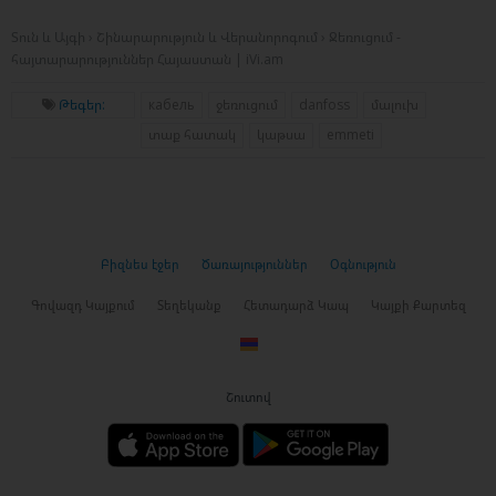
Տուն և Այգի › Շինարարություն և Վերանորոգում › Ջեռուցում -
հայտարարություններ Հայաստան | iVi.am
Թեգեր:
кабель
ջեռուցում
danfoss
մալուխ
տաք հատակ
կաթսա
emmeti
Բիզնես էջեր
Ծառայություններ
Օգնություն
Գովազդ Կայքում
Տեղեկանք
Հետադարձ Կապ
Կայքի Քարտեզ
Շուտով