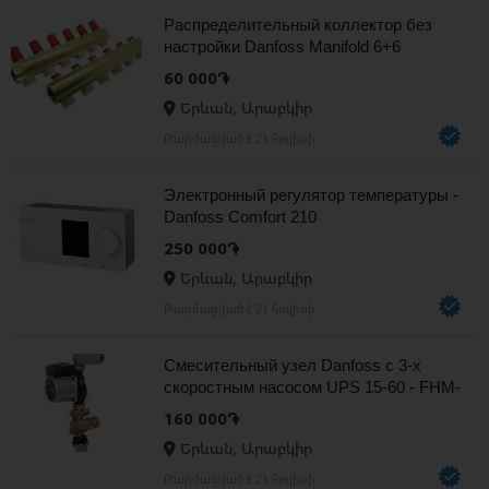
Распределительный коллектор без
настройки Danfoss Manifold 6+6
60 000֏
Երևան, Արաբկիր
Թարմացված է 21 հուլիսի
Электронный регулятор температуры -
Danfoss Comfort 210
250 000֏
Երևան, Արաբկիր
Թարմացված է 21 հուլիսի
Смесительный узел Danfoss с 3-х
скоростным насосом UPS 15-60 - FHM-
C6
160 000֏
Երևան, Արաբկիր
Թարմացված է 21 հուլիսի