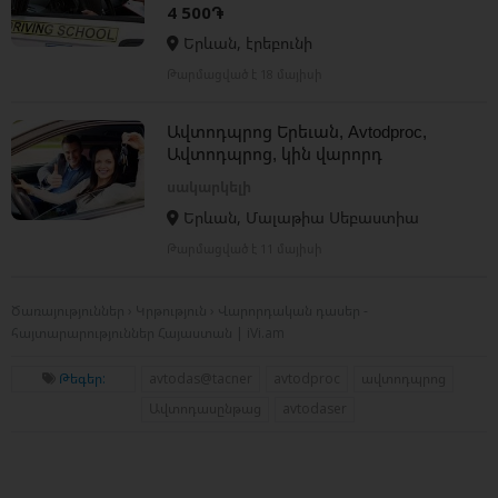
վարելու դասընթացներ
4 500֏
Երևան, էրեբունի
Թարմացված է 18 մայիսի
Ավտոդպրոց Երեւան, Avtodproc,
Ավտոդպրոց, կին վարորդ
հրահանգիչ, վարորդական
սակարկելի
գործնական դասեր
Երևան, Մալաթիա Սեբաստիա
Թարմացված է 11 մայիսի
Ծառայություններ › Կրթություն › Վարորդական դասեր -
հայտարարություններ Հայաստան | iVi.am
Թեգեր:
avtodas@tacner
avtodproc
ավտոդպրոց
Ավտոդասընթաց
avtodaser