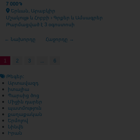
7 000֏
Երևան, Արաբկիր
Մշակույթ և Հոբբի › Գրքեր և Ամսագրեր
Թարմացված է 3 օգոստոսի
← Նախորդը
Հաջորդը →
1
2
3
...
6
Թեգեր:
Արտավազդ
իտալիա
Պարսից ծոց
Միջին դարեր
պատմություն
քաղաքական
Երմոլով
Նինվե
Իրան