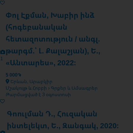
Փոլ Էքման, Խաբիր ինձ
(հոգեբանական
հետազոտություն / անգլ.
թարգմ.՝ Լ. Քալաշյան), Ե.,
1
«Անտարես», 2022։
5 000֏
Երևան, Արաբկիր
Մշակույթ և Հոբբի › Գրքեր և Ամսագրեր
Թարմացված է 3 օգոստոսի
Գոուլման Դ., Հուզական
ինտելեկտ, Ե., Զանգակ, 2020։