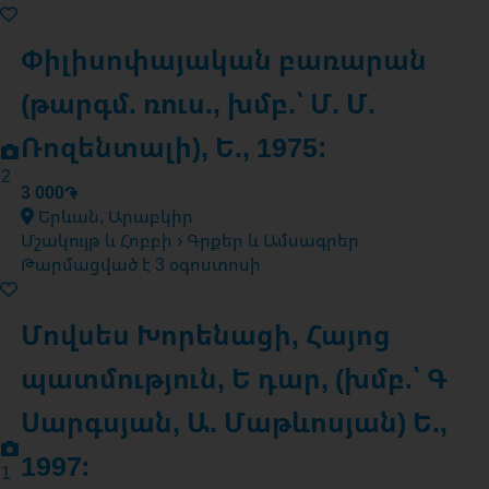
Փիլիսոփայական բառարան
(թարգմ. ռուս., խմբ.՝ Մ. Մ.
Ռոզենտալի), Ե., 1975:
2
3 000֏
Երևան, Արաբկիր
Մշակույթ և Հոբբի › Գրքեր և Ամսագրեր
Թարմացված է 3 օգոստոսի
Մովսես Խորենացի, Հայոց
պատմություն, Ե դար, (խմբ.՝ Գ
Սարգսյան, Ա. Մաթևոսյան) Ե.,
1997։
1