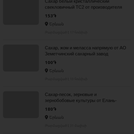
Сахар белый кристаллический
свекловичный ТС2 от производителя
153֏
Երևան
Թարմացված է 17 հունիսի
Сахар, жом и меласса напрямую от АО
Земетчинский сахарный завод
100֏
Երևան
Թարմացված է 13 հունիսի
Сахар-песок, зерновые и
зернобобовые культуры от Елань-
Коленовский СЗ
180֏
Երևան
Թարմացված է 31 մայիսի