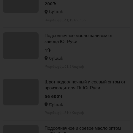
200֏
Երևան
Թարմացված է 15 հուլիսի
Подсолнечное масло наливом от
завода Юг Руси
1֏
Երևան
Թարմացված է 6 հուլիսի
Шрот подсолнечный и соевый оптом от
производителя ГК Юг Руси
56 600֏
Երևան
Թարմացված է 3 հուլիսի
Подсолнечное и соевое масло оптом