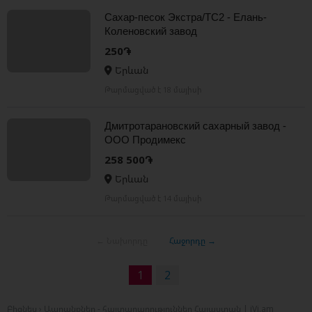
Сахар-песок Экстра/ТС2 - Елань-
Коленовский завод
250֏
Երևան
Թարմացված է 18 մայիսի
Дмитротарановский сахарный завод -
ООО Продимекс
258 500֏
Երևան
Թարմացված է 14 մայիսի
← Նախորդը
Հաջորդը →
1
2
Բիզնես › Ապրանքներ - հայտարարություններ Հայաստան | iVi.am