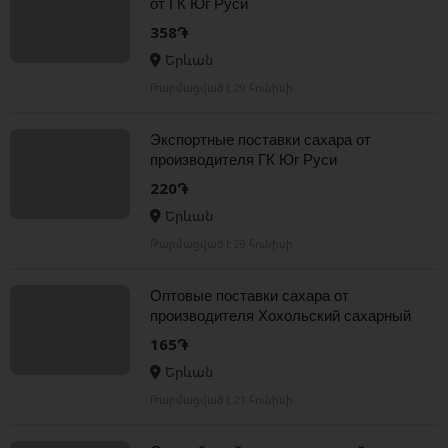
от ГК Юг Руси
358֏
Երևան
Թարմացված է 29 հունիսի
Экспортные поcтавки сахара от
производителя ГК Юг Руси
220֏
Երևան
Թարմացված է 29 հունիսի
Оптовые поставки сахара от
производителя Хохольский сахарный
комбинат
165֏
Երևան
Թարմացված է 21 հունիսի