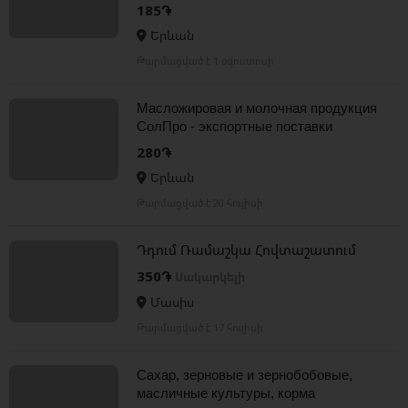
Экспорт
185֏
Երևան
Թարմացված է 1 օգոստոսի
Масложировая и молочная продукция
СолПро - экспортные поставки
280֏
Երևան
Թարմացված է 20 հուլիսի
Դդում Ռամաշկա Հովտաշատում
350֏
Սակարկելի
Մասիս
Թարմացված է 17 հուլիսի
Сахар, зерновые и зернобобовые,
масличные культуры, корма