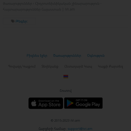
ծառայություններ › Հիդրոտեխնիկական շինարարություն -
հայտարարություններ Հայաստան | iVi.am
Թեգեր:
Բիզնես էջեր
Ծառայություններ
Օգնություն
Գովազդ Կայքում
Տեղեկանք
Հետադարձ Կապ
Կայքի Քարտեզ
Շուտով
© 2015-2023 iVi.am
Հարցերի համար:
support@ivi.am