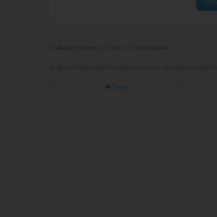
Посм
Главные рубрики
Услуги
Образование
Услуги › Образование › Дошкольное - объявления Армени
Тэги: