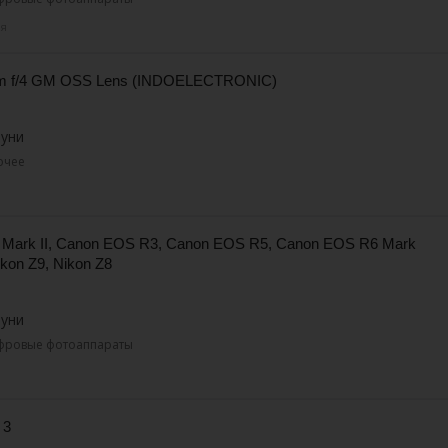
ня
m f/4 GM OSS Lens (INDOELECTRONIC)
буни
очее
я
Mark II, Canon EOS R3, Canon EOS R5, Canon EOS R6 Mark
ikon Z9, Nikon Z8
буни
ифровые фотоаппараты
я
 3