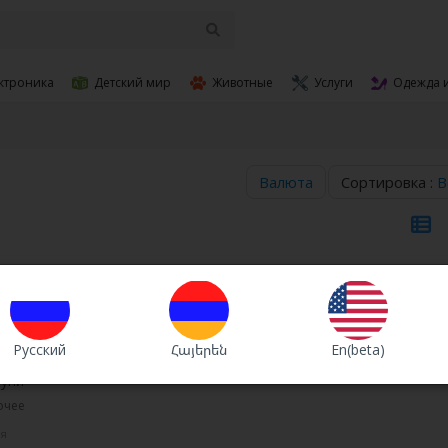
ктроника
Детский мир
Животные
Услуги
Одежда 
Валюта
Сортировка :
В
o Drone with Fly More Combo & DJI RC Pro
Русский
Հայերեն
En(beta)
буни
очее
ня