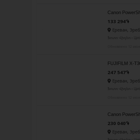
Canon PowerSh
133 294֏
Ереван, Эре
Ֆոտո Վիդեո › Ц
Обновлено 12 ию
FUJIFILM X-T30 
247 547֏
Ереван, Эре
Ֆոտո Վիդեո › Ц
Обновлено 12 ию
Canon PowerSho
230 040֏
Ереван, Эре
Ֆոտո Վիդեո › Ц