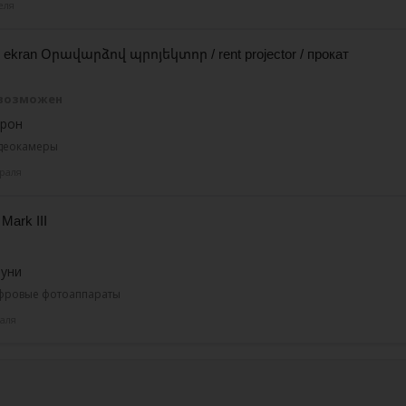
еля
tr ekran Օրավարձով պրոյեկտոր / rent projector / прокат
 возможен
трон
идеокамеры
раля
ark III
буни
ифровые фотоаппараты
аля