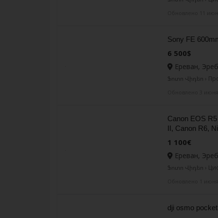
Обновлено 11 ию
Sony FE 600m
6 500$
Ереван, Эре
Ֆոտո Վիդեո › Пр
Обновлено 3 июн
Canon EOS R5 
II, Canon R6, N
1 100€
Ереван, Эре
Ֆոտո Վիդեո › Ц
Обновлено 1 июн
dji osmo pocket