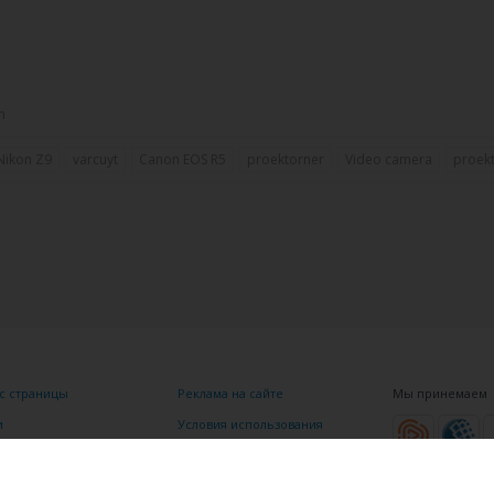
m
Nikon Z9
varcuyt
Canon EOS R5
proektorner
Video camera
proek
с страницы
Реклама на сайте
Мы принемаем
и
Условия использования
щь
Обратная Связь
Карта сайта