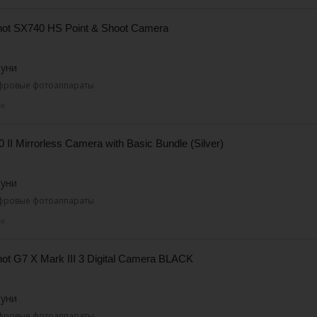
ot SX740 HS Point & Shoot Camera
буни
ифровые фотоаппараты
ня
II Mirrorless Camera with Basic Bundle (Silver)
буни
ифровые фотоаппараты
ня
t G7 X Mark III 3 Digital Camera BLACK
буни
ифровые фотоаппараты