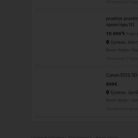
Обновлено 27 апр
proektor proek
проектора N1
10 000֏
Торг
Ереван, Кен
Ֆոտո Վիդեո › В
Обновлено 17 фев
Canon EOS 5D M
800€
Ереван, Эре
Ֆոտո Վիդեո › Ц
Обновлено 8 февр
Главные рубрики
Электроника
Ֆոտո Վիդեո