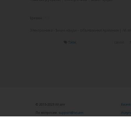
Ереван
(11)
Электроника › Ֆոտո Վիդեո - объявления Армения | iVi.a
Тэги:
canon
© 2015-2023 iVi.am
Бизне
По вопросам:
support@ivi.am
Услуг
Помо
Следите за неми