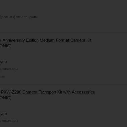
ифровые фотоаппараты
x Anniversary Edition Medium Format Camera Kit
ONIC)
буни
идеокамеры
еля
e PXW-Z280 Camera Transport Kit with Accessories
ONIC)
буни
идеокамеры