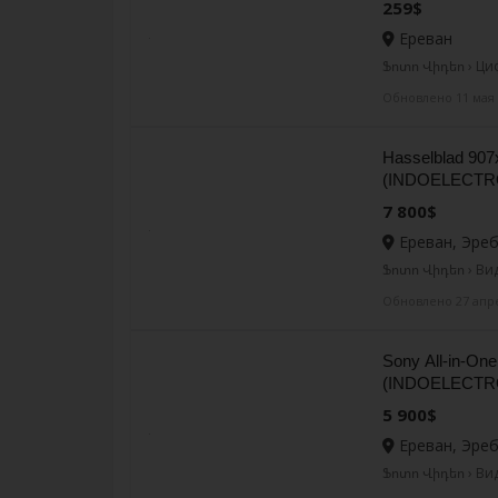
259$
Ереван
Ֆոտո Վիդեո › Ц
Обновлено 11 мая
Hasselblad 907
(INDOELECTR
7 800$
Ереван, Эре
Ֆոտո Վիդեո › В
Обновлено 27 апр
Sony All-in-On
(INDOELECTR
5 900$
Ереван, Эре
Ֆոտո Վիդեո › В