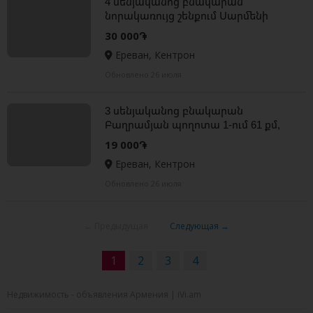
4 սենյականոց բնակարան
նորակառույց շենքում Սարմենի
փողոցում, 140 քմ, 9/12 հարկ, 3+
30 000֏
սանհանգույց
Ереван, Кентрон
Обновлено 26 июля
3 սենյականոց բնակարան
Բաղրամյան պողոտա 1-ում 61 քմ,
2/5 հարկ, բարձր առաստաղներ,
19 000֏
կապիտալ վերանորոգված
Ереван, Кентрон
Обновлено 26 июля
← Предыдущая
Следующая →
1
2
3
4
Недвижимость - объявления Армения | iVi.am