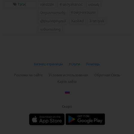
Тэги:
vardzov
4 senyakanoc
տնակ
Հողատարածք
Комуникации
վերանորոգում
Kaskad
3 senyak
ամառանոց
Бизнес страницы
Услуги
Помощь
Реклама на сайте
Условия использования
Обратная Связь
Карта сайта
Скоро