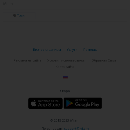
iVi.am
Тэги:
Бизнес страницы
Услуги
Помощь
Реклама на сайте
Условия использования
Обратная Связь
Карта сайта
Скоро
© 2015-2023 iVi.am
По вопросам:
support@ivi.am