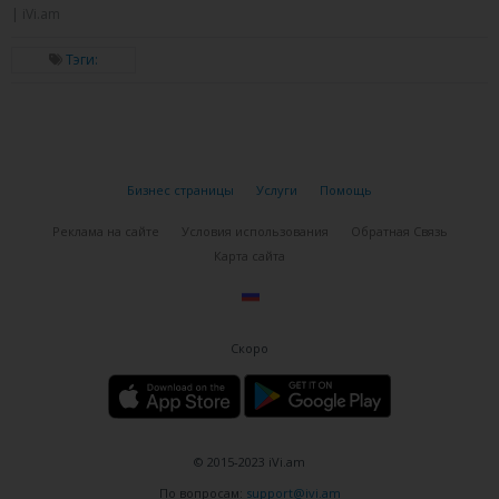
| iVi.am
Bompani
Тэги:
Bosch
Candy
Dako (Mabe)
Бизнес страницы
Услуги
Помощь
Delonghi
Реклама на сайте
Условия использования
Обратная Связь
Карта сайта
Deluxe
Desany
Скоро
Electrolux
Fratelli Onofri
Fulgor
© 2015-2023 iVi.am
Gorenje
По вопросам:
support@ivi.am