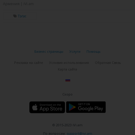
Армения | iVi.am
Тэги:
Бизнес страницы
Услуги
Помощь
Реклама на сайте
Условия использования
Обратная Связь
Карта сайта
Скоро
© 2015-2023 iVi.am
По вопросам:
support@ivi.am