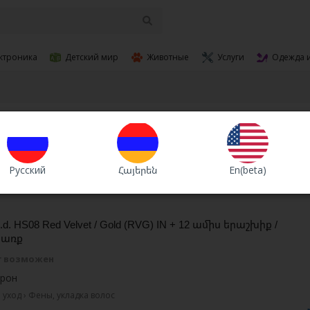
ктроника
Детский мир
Животные
Услуги
Одежда 
Валюта
Сортировка :
В
Русский
Հայերեն
En(beta)
i.d. HS08 Red Velvet / Gold (RVG) IN + 12 ամիս երաշխիք /
ճառք
г возможен
трон
уход › Фены, укладка волос