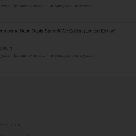
уход › Прочая техника для индивидуального ухода
ma prime Neon Oasis Stardrift We Edition (Limited Edition)
арашен
уход › Прочая техника для индивидуального ухода
ия | iVi.am