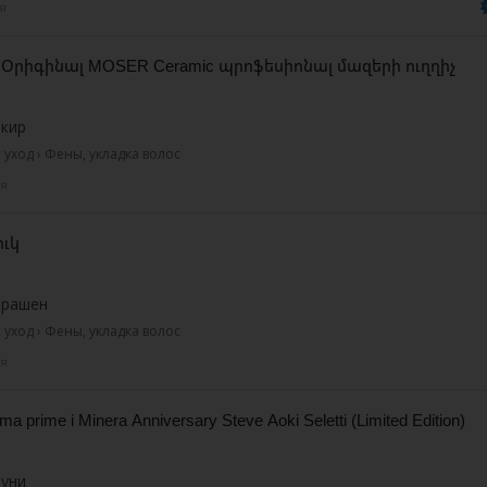
я
 Օրիգինալ MOSER Ceramic պրոֆեսիոնալ մազերի ուղղիչ
бкир
уход › Фены, укладка волос
ня
ւկ
арашен
уход › Фены, укладка волос
ня
ma prime i Minera Anniversary Steve Aoki Seletti (Limited Edition)
буни