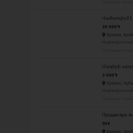
Обновлено 18 июл
Վաճառվում է
20 000֏
Ереван, Ара
Индивидуальный 
Обновлено 15 ию
Մազերի արդո
3 500֏
Ереван, Нуб
Индивидуальный 
Обновлено 12 ию
Продам iqos ilu
95€
Ереван, Эре