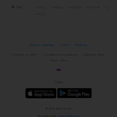
Neovo
Тэги:
monitor
display
samsung
Armenian
lg
PHILIPS
Philips
Prestigio
Proview
Бизнес страницы
Услуги
Помощь
Samsung
Реклама на сайте
Условия использования
Обратная Связь
Secure
Карта сайта
Sony
Topview
Скоро
Toshiba
Այլ
Не важно
© 2015-2023 iVi.am
По вопросам:
support@ivi.am