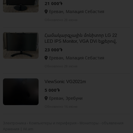
բարձր որակի գույներով
21 000֏
Eizo
Ереван, Малация Себастия
Envision
Обновлено 28 июня
Fujitsu-Siemens
Համակարգչային մոնիտոր LG 22
LED IPS Monitor, VGA DVi ելքերով,
HP
գրեթե նոր
23 000֏
Hanns.G
Ереван, Малация Себастия
Обновлено 28 июня
Hyundai
Iiyama
ViewSonic VG2021m
5 000֏
LG
Ереван, Эребуни
Lenovo
Обновлено 16 июня
MAG
Электроника › Компьютеры и периферия › Мониторы - объявления
NEC
Армения | iVi.am