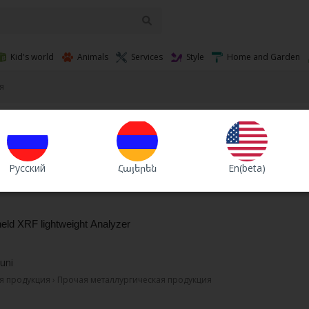
Kid's world
Animals
Services
Style
Home and Garden
я
Валюта
Sort :
В
Русский
Հայերեն
En(beta)
eld XRF lightweight Analyzer
uni
я продукция › Прочая металлургическая продукция