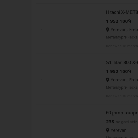
Hitachi X-MET8
1 952 100֏
Yerevan, Ereb
Металлургическа
Renewed 18 march
S1 Titan 800 X
1 952 100֏
Yerevan, Ereb
Металлургическа
Renewed 18 march
60 լիտր տար
23$
negotiatin
Yerevan
Металлургическа