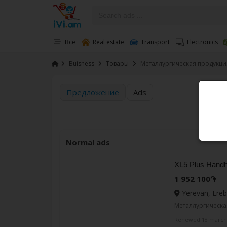
Все
Real estate
Transport
Electronics
›
Buisness
›
Товары
›
Металлургическая продукци
Предложение
Ads
Normal ads
XL5 Plus Handh
1 952 100֏
Yerevan, Ereb
Металлургическа
Renewed 18 march