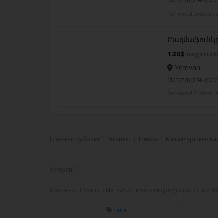
Renewed 24 februa
Բազմաֆունկ
130$
negotiati
Yerevan
Металлургическа
Renewed 24 februa
Главные рубрики
Buisness
Товары
Металлургическа
Yerevan
(5)
Buisness › Товары › Металлургическая продукция - classifie
Тэги: