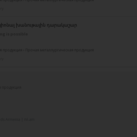
ry
ցիոնալ խանութային դարակաշար
ng is possible
я продукция › Прочая металлургическая продукция
ry
я продукция
ds Armenia | iVi.am