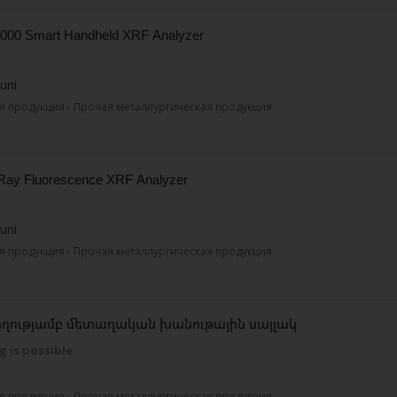
000 Smart Handheld XRF Analyzer
uni
я продукция › Прочая металлургическая продукция
-Ray Fluorescence XRF Analyzer
uni
я продукция › Прочая металлургическая продукция
ողությամբ մետաղական խանութային սայլակ
g is possible
я продукция › Прочая металлургическая продукция