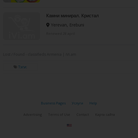
Камни минирал. Кристал
Yerevan, Erebuni
Renewed 28 april
Lost / Found - classifieds Armenia | iVi.am
Тэги:
Business Pages
Услуги
Help
Advertising
Terms of Use
Contact
Карта сайта