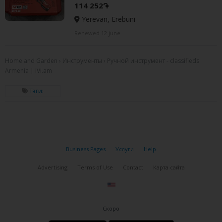
114 252֏
Yerevan, Erebuni
Renewed 12 june
Home and Garden › Инструменты › Ручной инструмент - classifieds
Armenia | iVi.am
Тэги:
Business Pages
Услуги
Help
Advertising
Terms of Use
Contact
Карта сайта
Скоро