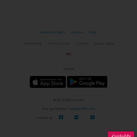
Business Pages
Услуги
Help
Advertising
Terms of Use
Contact
Карта сайта
Скоро
© 2015-2023 iVi.am
Any questions ?:
support@ivi.am
Follow us
Հավանել