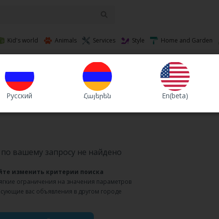
Kid's world
Animals
Services
Style
Home and Garden
Валюта
Sort :
В
Русский
Հայերեն
En(beta)
по вашему запросу не найдено
йте изменить критерии поиска
мягкие ограничения на значения параметров
есующие вас объявления в другом городе