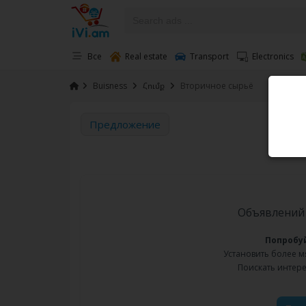
Все
Real estate
Transport
Electronics
›
Buisness
›
Հումք
›
Вторичное сырьё
Предложение
Объявлений 
Попробу
Установить более 
Поискать интер