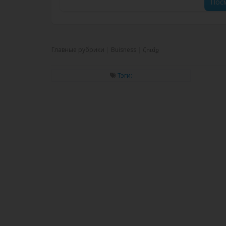
Посм
Главные рубрики
Buisness
Հումք
Тэги: