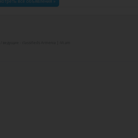
отреть все объявления »
 ведущие - classifieds Armenia | iVi.am