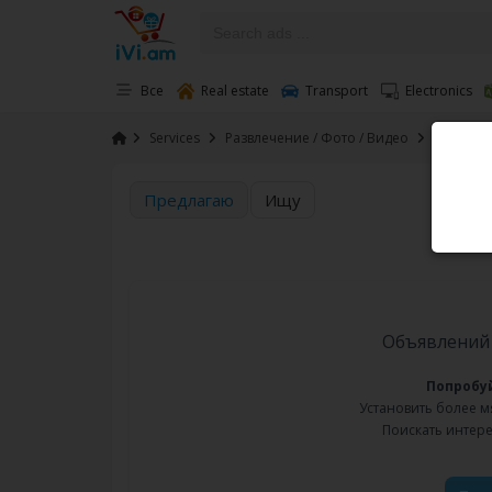
Все
Real estate
Transport
Electronics
›
Services
›
Развлечение / Фото / Видео
›
Музыкант
Предлагаю
Ищу
Объявлений 
Попробу
Установить более 
Поискать интер