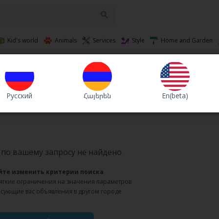
Kid's world
Animals
Services
Style
Home and Garden
ы / певцы / ведущие
Валюта
Sort :
В
Русский
Հայերեն
En(beta)
по вашему запросу не найдено
йте изменить критерии поиска
мягкие ограничения на значения параметров
есующие вас объявления в другом городе