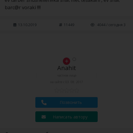
ev tarber shushexen!!!ka shat mec tesakani , ev shat
barc@r voraki !!!!
13.10.2019
11449
4044 / сегодня 3
Anahit
частное лицо
на сайте с 03. 08. 2017
Позвонить
Написать автору