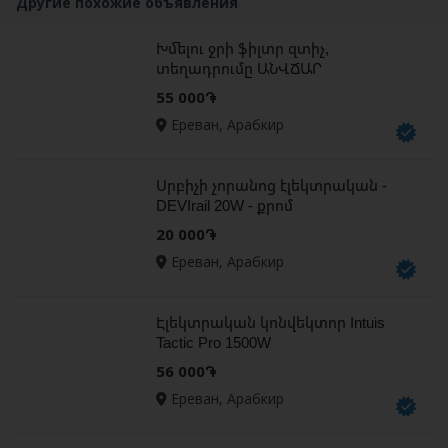
Другие похожие объявления
Խմելու ջրի ֆիլտր զտիչ,
տեղադրումը ԱՆՎՃԱՐ
55 000֏
Ереван, Арабкир
Սրբիչի չորանոց էլեկտրական -
DEVIrail 20W - քրոմ
20 000֏
Ереван, Арабкир
Էլեկտրական կոնվեկտոր Intuis
Tactic Pro 1500W
56 000֏
Ереван, Арабкир