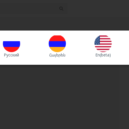
ий пользователя пустой
Русский
Հայերեն
En(beta)