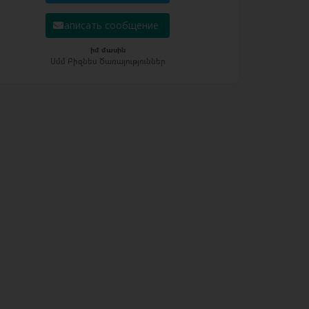
Написать сообщение
իմ մասին
Սմմ Բիզնես Ծառայություններ