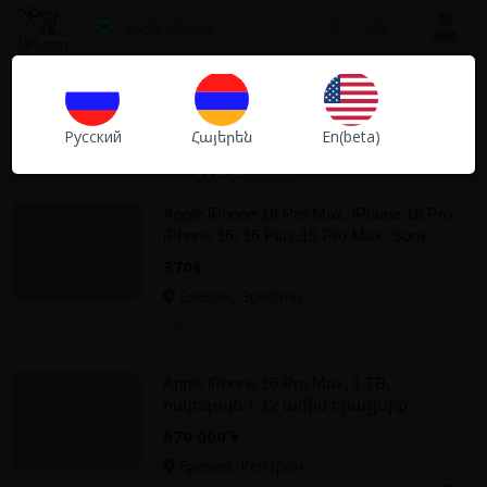
Объявления
Валюта
Все
Сохранить поиск.
Магазины
Тэги
apple iphone
Не ноходите нужное объявление? Сохраните поиск,
Русский
Հայերեն
En(beta)
чтобы в дальнейшем получать уведомления о новых
Услуги
Обычные объявления
объявлениях.
Apple iPhone 16 Pro Max, iPhone 16 Pro,
iPhone 16, 16 Plus,15 Pro Max, Sony
PlayStation PS5 Pro
370€
Ереван, Эребуни
Обновлено 29 июля
Apple iPhone 16 Pro Max, 1 TB,
ոսկեգույն + 12 ամիս երաշխիք
670 000֏
Ереван, Кентрон