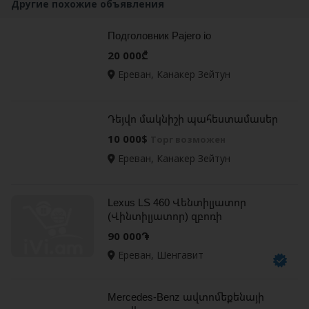
Другие похожие объявления
Подголовник Pajero io
20 000₾
Ереван, Канакер Зейтун
Դեյվո մակնիշի պահեստամասեր
10 000$
Торг возможен
Ереван, Канакер Зейтун
Lexus LS 460 Վենտիլյատոր
(Վինտիլյատոր) զբոռի
90 000֏
Ереван, Шенгавит
Mercedes-Benz ավտոմեքենայի