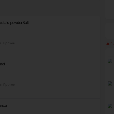
ystals powderSalt
 › Прочее
П
nel
 › Прочее
rance