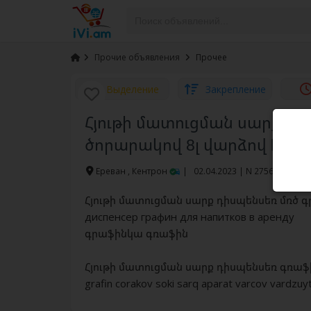
›
Прочие объявления
›
Прочее
Выделение
Закрепление
Հյութի մատուցման սարք դի
ծորարակով 8լ վարձով hyuti di
Ереван , Кентрон
|
02.04.2023 | N 27560 |
1
Հյութի մատուցման սարք դիսպենսեռ մռծ 
диспенсер графин для напитков в аренду
գրաֆինկա գռաֆին
Հյութի մատուցման սարք դիսպենսեռ գռաֆին
grafin corakov soki sarq aparat varcov vardzuy