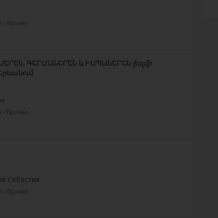
 › Прочее
ՍԵՐԵՆ, ԳԵՐՄԱՆԵՐԵՆ և ԻՍՊԱՆԵՐԵՆ լեզվի
Երևանում
он
 › Прочее
ия Себастия
 › Прочее