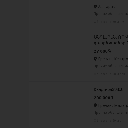
Аштарак
Прочие объявления
Обновлено 30 июля
ԱՆԳԼԵՐԵՆ, ՌՈՒ
դասընթացներ 
27 000֏
Ереван, Кентр
Прочие объявления
Обновлено 28 июля
Квартира39390
200 000֏
Ереван, Малац
Прочие объявления
Обновлено 29 июня