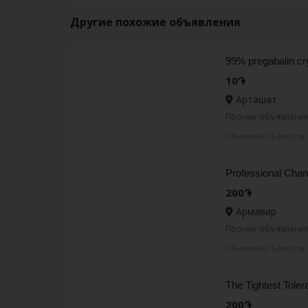
Другие похожие объявления
99% pregabalin cr
10֏
Арташат
Прочие объявления
Обновлено 6 августа
Professional Chan
200֏
Армавир
Прочие объявления
Обновлено 5 августа
The Tightest Tole
200֏