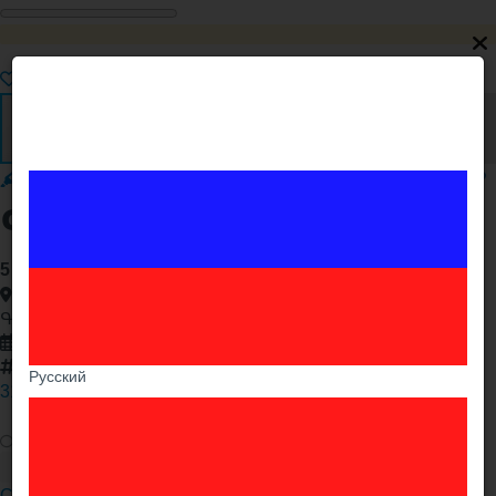
Выделение
Закрепление
Срочно
Premium
VIP
Գրքեր սովետական
5 000֏
,
Торг возможен
Ереван , Ачапняк
Գրքեր սովետական
01.02.2021
15580
Русский
3153 / сегодня 1
CЧАСТЬЕ