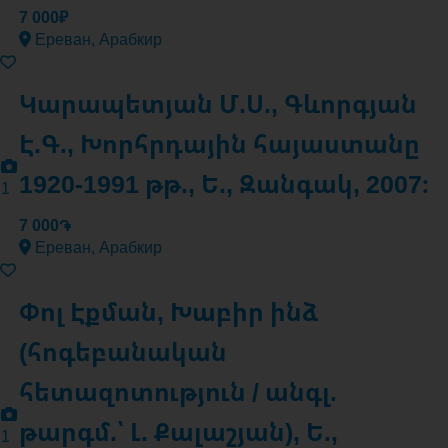
7 000₽
Ереван, Арабкир
Կարապետյան Մ.Ս., Գևորգյան
Է.Գ., Խորհրդային հայաստանը
1920-1991 թթ., Ե., Զանգակ, 2007։
1
7 000֏
Ереван, Арабкир
Փոլ Էքման, Խաբիր ինձ
(հոգեբանական
հետազոտություն / անգլ.
թարգմ.՝ Լ. Քալաշյան), Ե.,
1