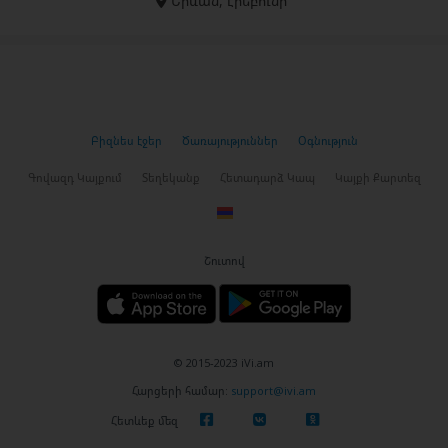
Երևան, էրեբունի
Բիզնես էջեր
Ծառայություններ
Օգնություն
Գովազդ Կայքում
Տեղեկանք
Հետադարձ Կապ
Կայքի Քարտեզ
Շուտով
© 2015-2023 iVi.am
Հարցերի համար:
support@ivi.am
Հետևեք մեզ