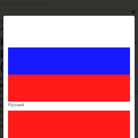
Ընդգծել
Ամրացնել
Շտապ
Premium
VIP
HP Latex 315 54" Large-
Format Printer
(INDOELECTRONIC)
4 715$
Երևան , էրեբունի
Buy new HP Latex 315 54" Large-Format Printer IndoElectronic
is 100% safe, Because IndoElectronic provide a 100% money
Русский
back guarantee. Location IndoElectronic : Jl.S.Parman
No.21/272 Medan Sumatera Utara 20151 Indonesia. Contact
us :
order@indoelectronic.com
. To purchase online visit the
website : Indoelectronic.com