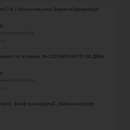
ля C+E | Почта и посылки. Берлин и Бранденбург
նի
եռնափոխադրումներ
լիսի
телей C+E в Европе, 95–110 ЕВРО НЕТТО ЗА ДЕНЬ
նի
եռնափոխադրումներ
լիսի
կում , ֆուռի դատարկում , բեռնատարների