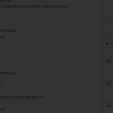
թյամբ
մինչև խոշոր բեռների տեղափոխում
Новгород
род
Դժ
Новгород
m
nermucum matcheli gnerov
rod