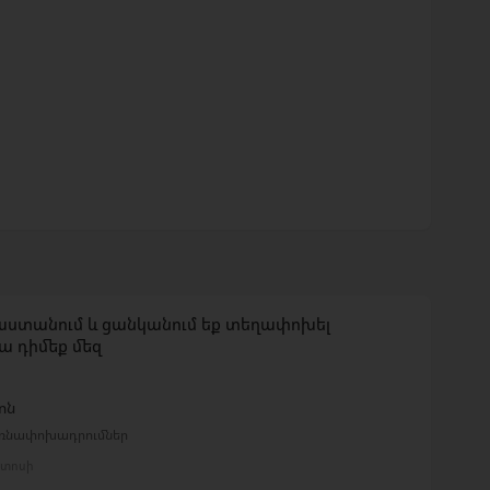
սաստանում և ցանկանում եք տեղափոխել
 դիմեք մեզ
ոն
եռնափոխադրումներ
ստոսի