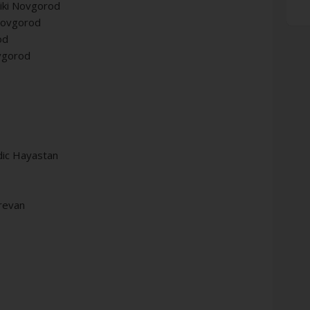
iki Novgorod
Novgorod
od
vgorod
dic Hayastan
revan