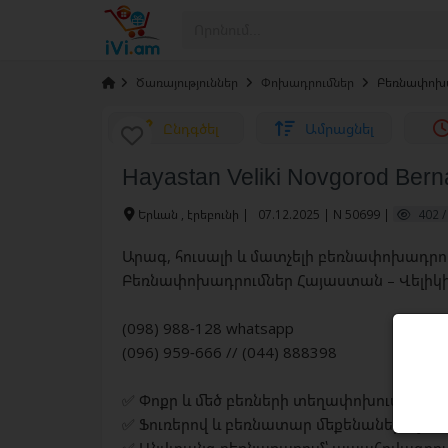
›
Ծառայություններ
›
Փոխադրումներ
›
Բեռնափոխա
Ընդգծել
Ամրացնել
Hayastan Veliki Novgorod Bern
Երևան , էրեբունի
|
07.12.2025 | N 50699 |
402 /
Արագ, հուսալի և մատչելի բեռնափոխադրո
Բեռնափոխադրումներ Հայաստան – Վելիկի
(098) 988-128 whatsapp
(096) 959-666 // (044) 888398
✅ Փոքր և մեծ բեռների տեղափոխում
✅ Ֆուռերով և բեռնատար մեքենաներով