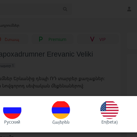
դրումներ
Շտապ
Premium
VIP
apoxadrumner Erevanic Veliki
 այսօր 1
ւմներ Երևանից դեպի ՌԴ տարբեր քաղաքներ։
 Նովգորոդ սեփական մեքենաներով:
Русский
Հայերեն
En(beta)