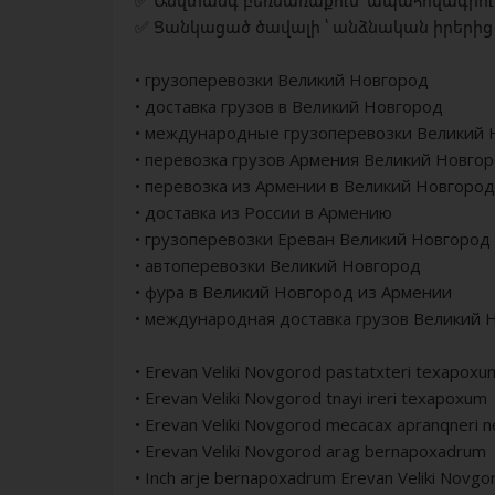
✅ Անվտանգ բեռնառաքում՝ ապահովագրու
✅ Ցանկացած ծավալի ՝ անձնական իրերից 
• грузоперевозки Великий Новгород
• доставка грузов в Великий Новгород
• международные грузоперевозки Великий 
• перевозка грузов Армения Великий Новго
• перевозка из Армении в Великий Новгород
• доставка из России в Армению
• грузоперевозки Ереван Великий Новгород
• автоперевозки Великий Новгород
• фура в Великий Новгород из Армении
• международная доставка грузов Великий 
• Erevan Veliki Novgorod pastatxteri texapoxu
• Erevan Veliki Novgorod tnayi ireri texapoxum
• Erevan Veliki Novgorod mecacax apranqneri 
• Erevan Veliki Novgorod arag bernapoxadrum
• Inch arje bernapoxadrum Erevan Veliki Novgo