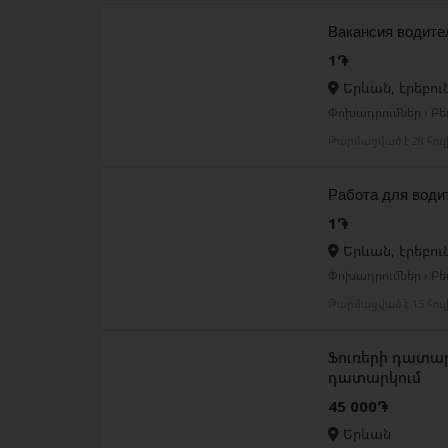
Вакансия водите
1֏
Երևան, էրեբու
Փոխադրումներ › Բ
Թարմացված է 28 հու
Работа для води
1֏
Երևան, էրեբու
Փոխադրումներ › Բ
Թարմացված է 15 հու
Ֆուռերի դատար
դատարկում
45 000֏
Երևան