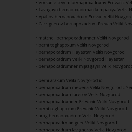
• Vorkan e tevum bernapoxadrumy Erevanic Vel
• Lavaguyn bernapoxadrman kompaniya Veliki 
• Apahov bernapoxadrum Erevan Veliki Novgor
• Cacr gnerov bernapoxadrum Erevan Veliki No
• matcheli bernapoxadrumner Veliki Novgorod
• berni teghapoxum Veliki Novgorod
• bernapoxadrum Hayastan Veliki Novgorod
• bernapoxadrum Veliki Novgorod Hayastan
• bernapoxadrumner mijazgayin Veliki Novgoro
• berni arakum Veliki Novgorod ic
• bernapoxadrum meqena Veliki Novgorodic Ye
• bernapoxadrum furerov Veliki Novgorod
• bernapoxadrumner Erevanic Veliki Novgorod
• berni teghapoxum Erevanic Veliki Novgorod
• arag bernapoxadrum Veliki Novgorod
• bernapoxadrman gner Veliki Novgorod
• bernapoxadrum lav gnerov Veliki Novgorod