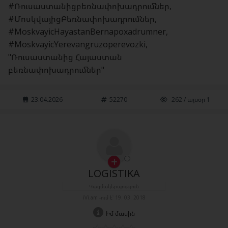
#Ռուսաստանիցբեռնափոխադրումներ,
#ՄոսկվայիցԲեռնափոխադրումներ,
#MoskvayicHayastanBernapoxadrumner,
#MoskvayicYerevangruzoperevozki,
"Ռուսաստանից Հայաստան
բեռնափոխադրումներ"
23.04.2026
52270
262 / այսօր 1
LOGISTIKA
Կազմակերպություն
iVi.am -ում է՝ 19. 03. 2018
Իմ մասին