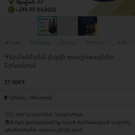
Ընդգծել
Ամրացնել
Շտապ
Premium
VIP
Գերմաներեն լեզվի դասընթացներ
Երևանում
27 000֏
Երևան , Կենտրոն
🇩🇪 ԳԵՐՄԱՆԵՐԵՆԻ ԴԱՍԸՆԹԱՑ
📚⏳ Եթե ցանկանում եք կարճ ժամանակում սովորել
գերմաներեն, ազատ շփվել կամ