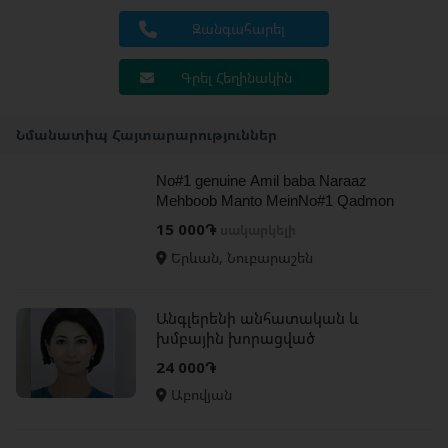
Զանգահարել
Գրել Հեղինակին
Նմանատիպ Հայտարարություններ
No#1 genuine Amil baba Naraaz
Mehboob Manto MeinNo#1 Qadmon
Mein | Love Marriage Specialist Amil
15 000֏
սակարկելի
UK
Երևան, Նուբարաշեն
Անգլերենի անհատական և
խմբային խորացված
պարապմունքներ՝ և՛
24 000֏
մեծահասակների, և՛
Աբովյան
դպրոցականների հետ ք.Աբովյ