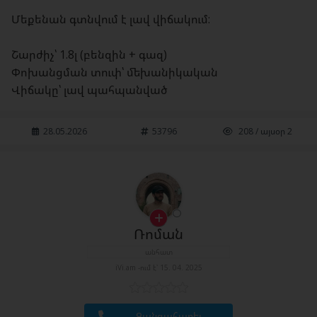
Մեքենան գտնվում է լավ վիճակում:
Շարժիչ՝ 1.8լ (բենզին + գազ)
Փոխանցման տուփ՝ մեխանիկական
Վիճակը՝ լավ պահպանված
28.05.2026
53796
208 / այսօր 2
Ռոման
անհատ
iVi.am -ում է՝ 15. 04. 2025
Զանգահարել