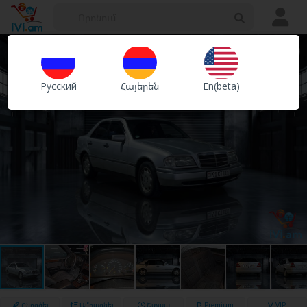
Հայտարարություններ
Խանութներ
Русский
Հայերեն
En(beta)
Ծառայություններ
Ընդգծել
Ամրացնել
Շտապ
Premium
VIP