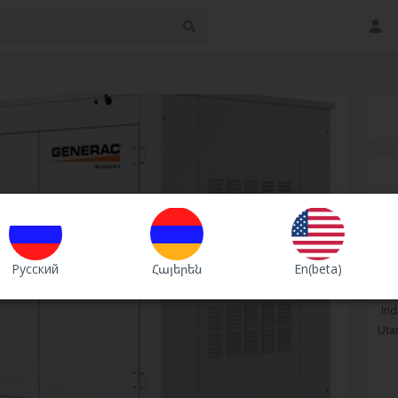
Русский
Հայերեն
En(beta)
Ind
Utar