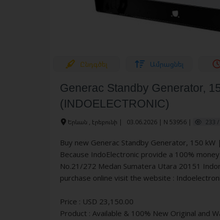
Ընդգծել
Ամրացնել
Generac Standby Generator, 1
(INDOELECTRONIC)
Երևան , էրեբունի
|
03.06.2026 | N 53956 |
233 /
Buy new Generac Standby Generator, 150 kW | 
Because IndoElectronic provide a 100% money ba
No.21/272 Medan Sumatera Utara 20151 Indone
purchase online visit the website : Indoelectro
Price : USD 23,150.00
Product : Available & 100% New Original and W