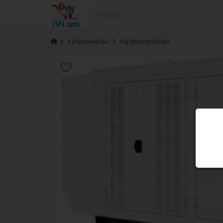
›
Էլեկտրոնիկա
›
Այլ էլեկտրոնիկա