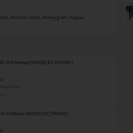
nsfer, Western union, Moneygram, Paypal
HE-D Printhead (INDOELECTRONIC)
նի
էլեկտրոնիկա
իսի
UV Printhead (INDOELECTRONIC)
նի