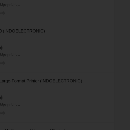
էլեկտրոնիկա
իսի
20 (INDOELECTRONIC)
նի
էլեկտրոնիկա
իսի
 Large-Format Printer (INDOELECTRONIC)
նի
էլեկտրոնիկա
իսի