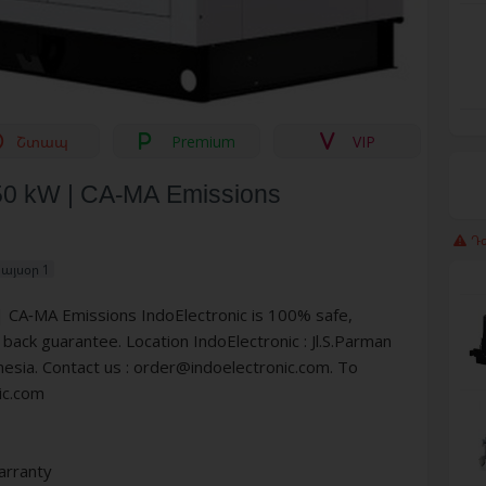
Շտապ
Premium
VIP
50 kW | CA-MA Emissions
Դժ
 այսօր 1
CA-MA Emissions IndoElectronic is 100% safe,
ck guarantee. Location IndoElectronic : Jl.S.Parman
sia. Contact us :
order@indoelectronic.com
. To
nic.com
arranty