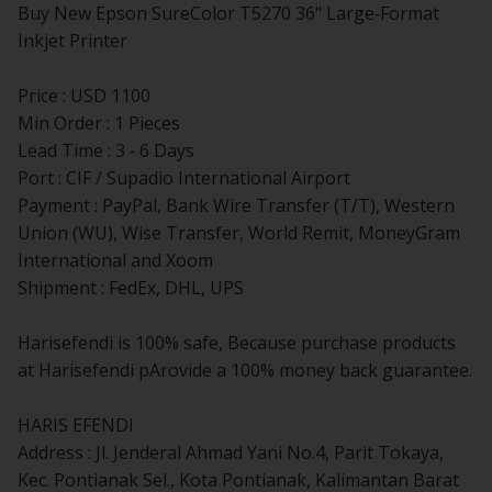
Buy New Epson SureColor T5270 36" Large-Format
Inkjet Printer
Price : USD 1100
Min Order : 1 Pieces
Lead Time : 3 - 6 Days
Port : CIF / Supadio International Airport
Payment : PayPal, Bank Wire Transfer (T/T), Western
Union (WU), Wise Transfer, World Remit, MoneyGram
International and Xoom
Shipment : FedEx, DHL, UPS
Harisefendi is 100% safe, Because purchase products
at Harisefendi pArovide a 100% money back guarantee.
HARIS EFENDI
Address : Jl. Jenderal Ahmad Yani No.4, Parit Tokaya,
Kec. Pontianak Sel., Kota Pontianak, Kalimantan Barat