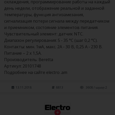
охлаждения, программирование работы на каждый
день недели, отображение реальной и заданной
температуры, функция антизамезания,
сигнализация потери сигнала между передатчиком
и приемником, состояние элементов питания.
Чувствительный элемент: датчик NTC.
Диапазон регулирования: 5 - 35 °С (шаг 0,2 °С).
Контакты: мин. 1мA, макс. 2A - 30 В, 0,25 A - 230 В.
Питание – 2 x 1,5A.
Производитель: Beretta
Артикул: 20101748
Подробнее на сайте electro .am
13.11.2018
8813
3608 / այսօր 2