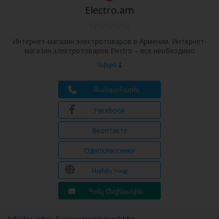
Electro.am
Интернет-магазин электротоваров в Армении. Интернет-
магазин электротоваров Electro – все необходимо
Ավելին
Զանգահարել
Facebook
Вконтакте
Одноклассники
Այցելել Կայք
Գրել Հեղինակին
Նմանատիպ Հայտարարություններ