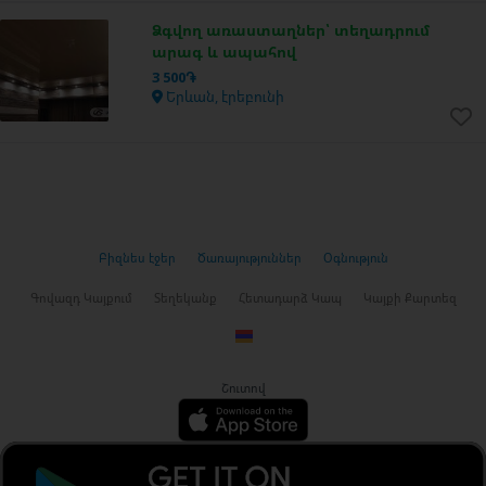
Ձգվող առաստաղներ՝ տեղադրում
արագ և ապահով
3 500֏
Երևան, էրեբունի
Բիզնես էջեր
Ծառայություններ
Օգնություն
Գովազդ Կայքում
Տեղեկանք
Հետադարձ Կապ
Կայքի Քարտեզ
Շուտով