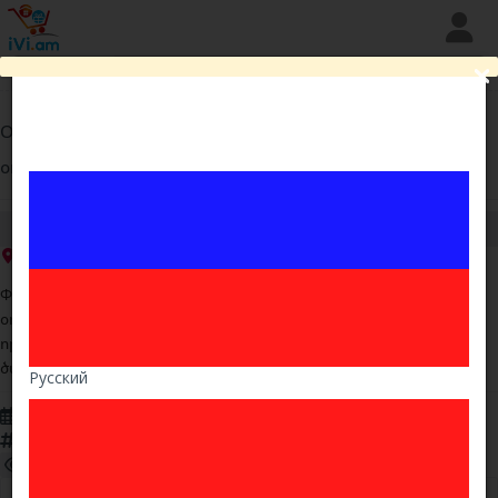
Ընդգծել
Ամրացնել
Շտապ
Premium
VIP
Հայտարարություններ
Խանութներ
Օդորակիչների տեղադրում Երևանում | Պրոֆեսիոնալ
Ծառայություններ
օդորակիչ տեղադրում և սպասարկում
,
սակարկելի
Երևան , Նոր Նորք
Փնտրում եք վստահելի և փորձառու մասնագետներ
օդորակիչների տեղադրման համար՞, մենք առաջարկում ենք
որակյալ տեղադրում, մոնտաժ, շարժման/տեղափոխման
ծառայություններ և տեխնիկական սպասարկում։
Русский
19.11.2025
50062
302 / այսօր 1