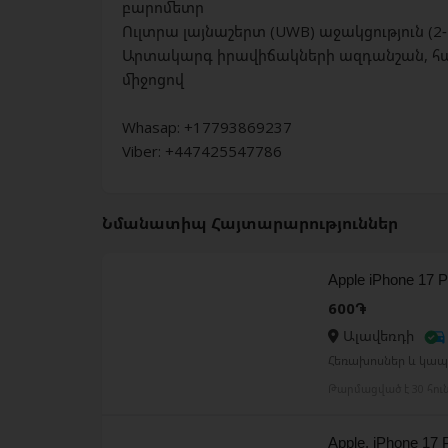
բարոմետր
Ուլտրա լայնաշերտ (UWB) աջակցություն (2-
Արտակարգ իրավիճակների ազդանշան, հաղո
միջոցով
Whasap: +17793869237
Viber: +447425547786
Նմանատիպ Հայտարարություններ
Apple iPhone 17 
600֏
Ալավեռդի
Հեռախոսներ և կապ 
Թարմացված է 30 հու
Apple, iPhone 17