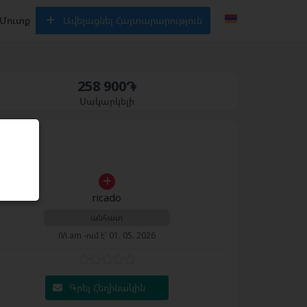
Մուտք
Ավելացնել Հայտարարություն
258 900֏
Սակարկելի
ricado
անհատ
iVi.am -ում է՝ 01. 05. 2026
Գրել Հեղինակին