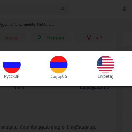
Բջջային Հեռախոսներ Ասկերան
Շտապ
Premium
VIP
2
Русский
Հայերեն
En(beta)
e
iPhone 16 Pro Max
Մոդել:
B
Նարնջագույն
Գույն:
ր
ոսկոպ, մոտիկության ցուցիչ, կողմնացույց,