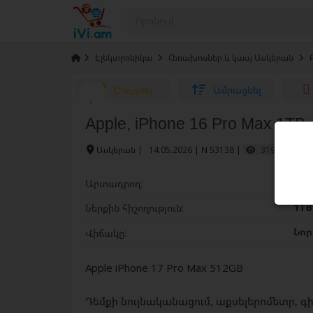
›
Էլեկտրոնիկա
›
Հեռախոսներ և կապ Ասկերան
›
Ընդգծել
Ամրացնել
Apple, iPhone 16 Pro Max 1TB
Ասկերան
|
14.05.2026 | N 53138 |
319 / այսօր 
Appl
Արտադրող:
1T
Ներքին հիշողություն:
Նո
Վիճակը:
Apple iPhone 17 Pro Max 512GB
Դեմքի նույնականացում, աքսելերոմետր, գիր