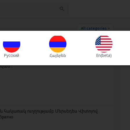
All categories
Русский
Հայերեն
En(beta)
մ է հողատարածք։Գյուղ Լեռնամերձ Մակերես
ական ։
և հակառակ ուղղությամբ Մերսեդես Վիտոյով
обратно