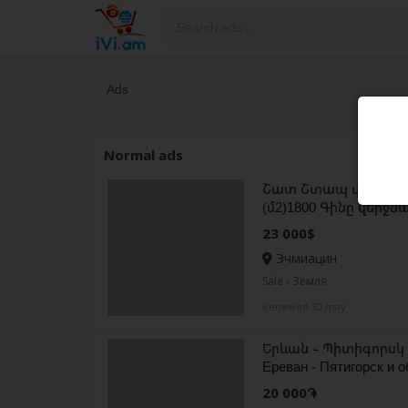
Ads
Normal ads
Շատ Շտապ վաճառվու
(մ2)1800 Գինը վերջն
23 000$
Эчмиацин
Sale › Земля
Renewed 30 may
Երևան ֊ Պիտիգորսկ 
Ереван - Пятигорск и 
20 000֏