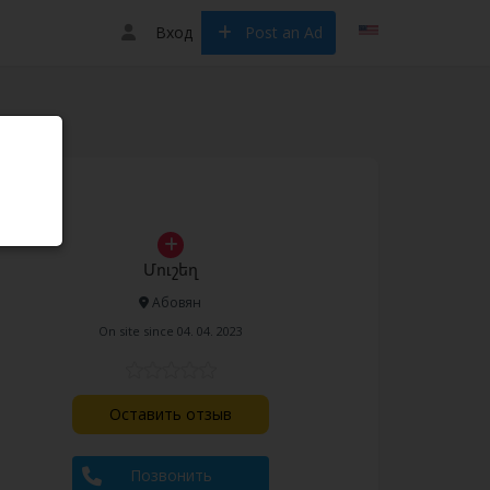
Вход
Post an Ad
Մուշեղ
Абовян
On site since 04. 04. 2023
Оставить отзыв
Позвонить