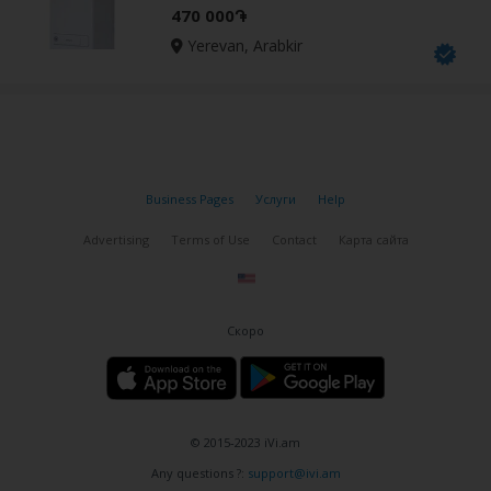
470 000֏
Yerevan, Arabkir
Business Pages
Услуги
Help
Advertising
Terms of Use
Contact
Карта сайта
Скоро
© 2015-2023 iVi.am
Any questions ?:
support@ivi.am