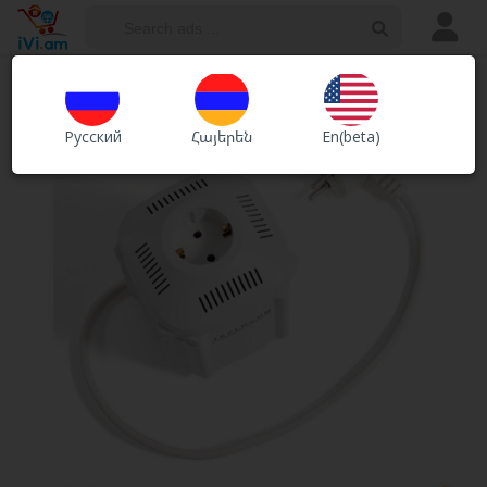
Ads
Shops
Русский
Հայերեն
En(beta)
Services