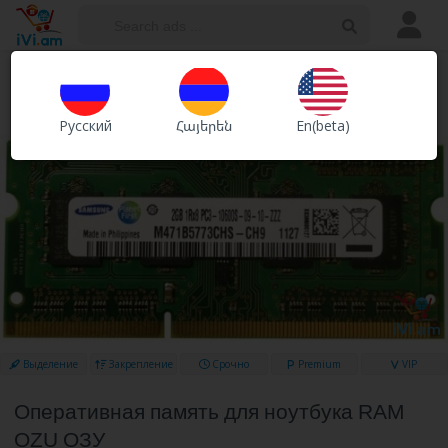
Ads
Shops
Русский
Հայերեն
En(beta)
Services
Выделение
Закрепление
Срочно
Premium
VIP
Оперативная память для ноутбука RAM
OZU ОЗУ