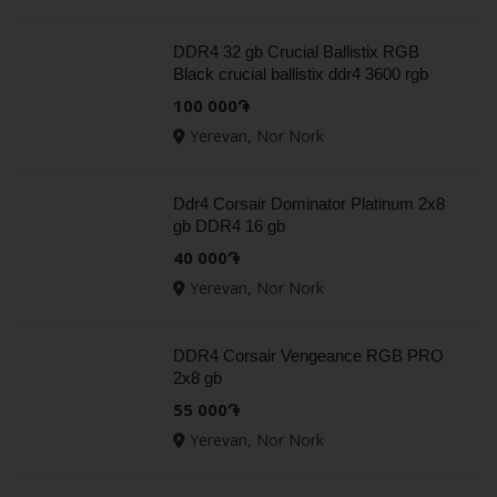
DDR4 32 gb Crucial Ballistix RGB
Black crucial ballistix ddr4 3600 rgb
bl8g36c16ubl.m8fe1 16 18 18
100 000֏
Yerevan, Nor Nork
Ddr4 Corsair Dominator Platinum 2x8
gb DDR4 16 gb
40 000֏
Yerevan, Nor Nork
DDR4 Corsair Vengeance RGB PRO
2x8 gb
55 000֏
Yerevan, Nor Nork