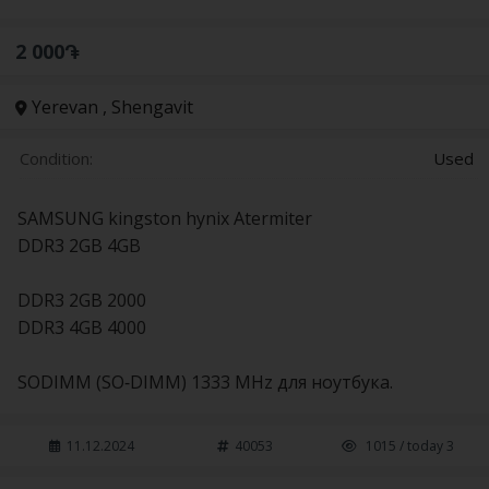
2 000֏
Yerevan , Shengavit
Condition:
Used
SAMSUNG kingston hynix Atermiter
DDR3 2GB 4GB
DDR3 2GB 2000
DDR3 4GB 4000
SODIMM (SO-DIMM) 1333 MHz для ноутбука.
11.12.2024
40053
1015 / today 3