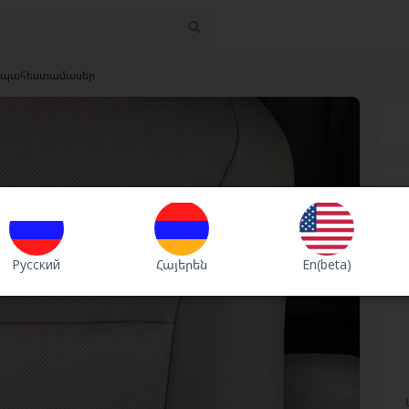
պահեստամասեր
Русский
Հայերեն
En(beta)