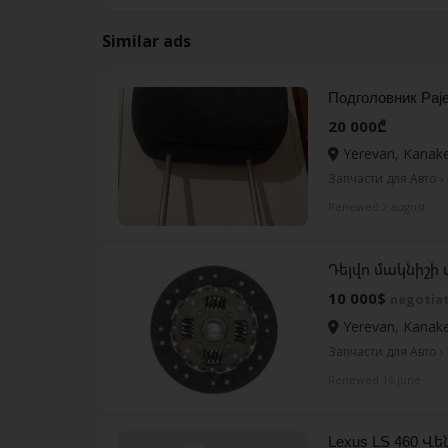
Similar ads
Подголовник Paje
20 000₾
Yerevan, Kanake
Запчасти для Авто › 
Renewed 2 august
Դեյվո մակնիշ
10 000$
negotiat
Yerevan, Kanake
Запчасти для Авто › 
Renewed 16 june
Lexus LS 460 Վ