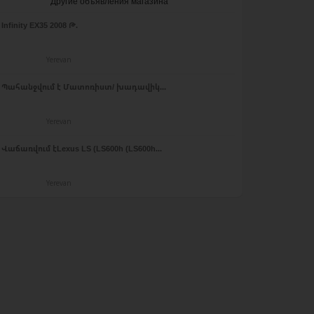
Другие объявления магазина
Infinity EX35 2008 Թ.
Yerevan
Պահանջվում է Մատոռիստ/ խադավիկ...
Yerevan
Վաճառվում էLexus LS (LS600h (LS600h...
Yerevan