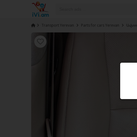
›
Transport Yerevan
›
Parts for cars Yerevan
›
Ավտո