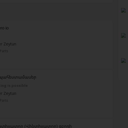
ro io
r Zeytun
Parts
ի պահեստամասեր
ing is possible
r Zeytun
Parts
ենտիլյատոր (Վինտիլյատոր) զբոռի