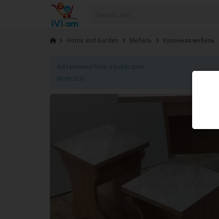
›
Home and Garden
›
Мебель
›
Кухонная мебель
Ad removed from a publication
09/08/2026