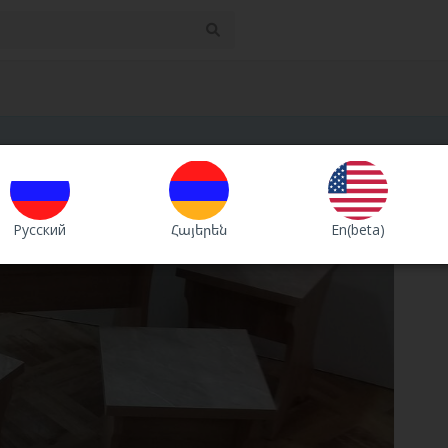
Русский
Հայերեն
En(beta)