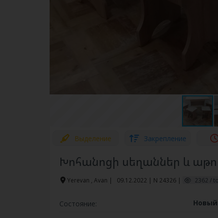
Выделение
Закрепление
Խոհանոցի սեղաններ և աթ
Yerevan , Avan
|
09.12.2022 | N 24326 |
2362 / t
Новы
Состояние: