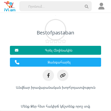
Հայտարարություններ
Խանութներ
Bestofpastaban
Ծառայություններ
Գրել Հեղինակին
Զանգահարել
Անվճար իրավաբանական խորհրդատվություն
Մենք Ձեր հետ հակիրճ կճշտենք որոշ տվյ